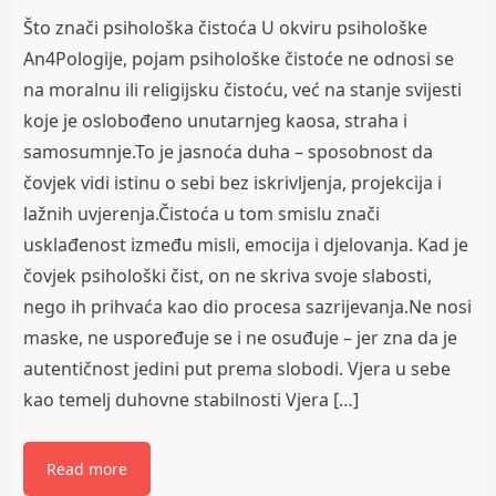
Što znači psihološka čistoća U okviru psihološke
An4Pologije, pojam psihološke čistoće ne odnosi se
na moralnu ili religijsku čistoću, već na stanje svijesti
koje je oslobođeno unutarnjeg kaosa, straha i
samosumnje.To je jasnoća duha – sposobnost da
čovjek vidi istinu o sebi bez iskrivljenja, projekcija i
lažnih uvjerenja.Čistoća u tom smislu znači
usklađenost između misli, emocija i djelovanja. Kad je
čovjek psihološki čist, on ne skriva svoje slabosti,
nego ih prihvaća kao dio procesa sazrijevanja.Ne nosi
maske, ne uspoređuje se i ne osuđuje – jer zna da je
autentičnost jedini put prema slobodi. Vjera u sebe
kao temelj duhovne stabilnosti Vjera […]
Read more