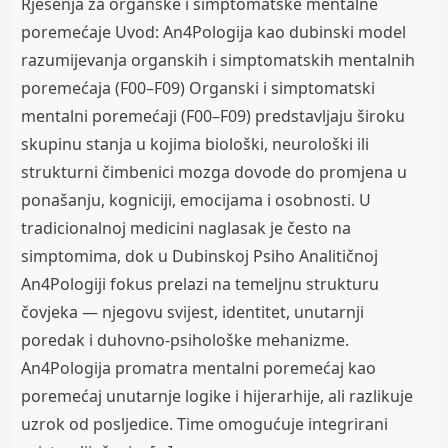
Rješenja za organske i simptomatske mentalne
poremećaje Uvod: An4Pologija kao dubinski model
razumijevanja organskih i simptomatskih mentalnih
poremećaja (F00–F09) Organski i simptomatski
mentalni poremećaji (F00–F09) predstavljaju široku
skupinu stanja u kojima biološki, neurološki ili
strukturni čimbenici mozga dovode do promjena u
ponašanju, kogniciji, emocijama i osobnosti. U
tradicionalnoj medicini naglasak je često na
simptomima, dok u Dubinskoj Psiho Analitičnoj
An4Pologiji fokus prelazi na temeljnu strukturu
čovjeka — njegovu svijest, identitet, unutarnji
poredak i duhovno-psihološke mehanizme.
An4Pologija promatra mentalni poremećaj kao
poremećaj unutarnje logike i hijerarhije, ali razlikuje
uzrok od posljedice. Time omogućuje integrirani