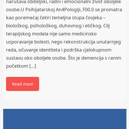
narušava obiteljski, radni i emocionalni život oboljele
osobe.U Psihijatarskoj An4Pologiji, F00.0 se promatra
kao poremećaj četiri temeljna stupa čovjeka –
biološkog, psihološkog, duhovnog i etičkog. Cilj
terapijskog modela nije samo medicinsko
usporavanje bolesti, nego rekonstrukcija unutarnjeg
reda, očuvanje identiteta i podrška cjelokupnom
sustavu oko oboljele osobe. Što je demencija s ranim
početkom […]
Read more