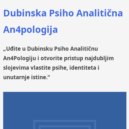
Dubinska Psiho Analitična
An4pologija
„Uđite u Dubinsku Psiho Analitičnu
An4Pologiju i otvorite pristup najdubljim
slojevima vlastite psihe, identiteta i
unutarnje istine.“