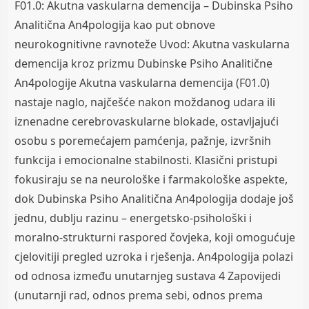
F01.0: Akutna vaskularna demencija – Dubinska Psiho
Analitična An4pologija kao put obnove
neurokognitivne ravnoteže Uvod: Akutna vaskularna
demencija kroz prizmu Dubinske Psiho Analitične
An4pologije Akutna vaskularna demencija (F01.0)
nastaje naglo, najčešće nakon moždanog udara ili
iznenadne cerebrovaskularne blokade, ostavljajući
osobu s poremećajem pamćenja, pažnje, izvršnih
funkcija i emocionalne stabilnosti. Klasični pristupi
fokusiraju se na neurološke i farmakološke aspekte,
dok Dubinska Psiho Analitična An4pologija dodaje još
jednu, dublju razinu – energetsko-psihološki i
moralno-strukturni raspored čovjeka, koji omogućuje
cjelovitiji pregled uzroka i rješenja. An4pologija polazi
od odnosa između unutarnjeg sustava 4 Zapovijedi
(unutarnji rad, odnos prema sebi, odnos prema