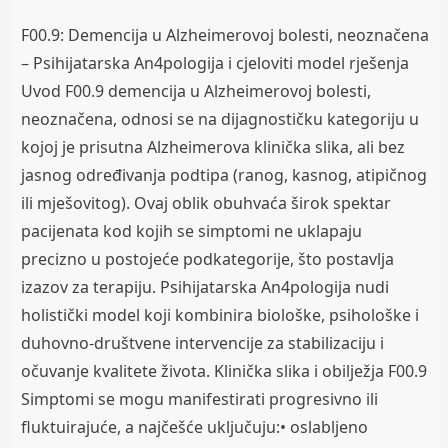
F00.9: Demencija u Alzheimerovoj bolesti, neoznačena
– Psihijatarska An4pologija i cjeloviti model rješenja
Uvod F00.9 demencija u Alzheimerovoj bolesti,
neoznačena, odnosi se na dijagnostičku kategoriju u
kojoj je prisutna Alzheimerova klinička slika, ali bez
jasnog određivanja podtipa (ranog, kasnog, atipičnog
ili mješovitog). Ovaj oblik obuhvaća širok spektar
pacijenata kod kojih se simptomi ne uklapaju
precizno u postojeće podkategorije, što postavlja
izazov za terapiju. Psihijatarska An4pologija nudi
holistički model koji kombinira biološke, psihološke i
duhovno-društvene intervencije za stabilizaciju i
očuvanje kvalitete života. Klinička slika i obilježja F00.9
Simptomi se mogu manifestirati progresivno ili
fluktuirajuće, a najčešće uključuju:• oslabljeno