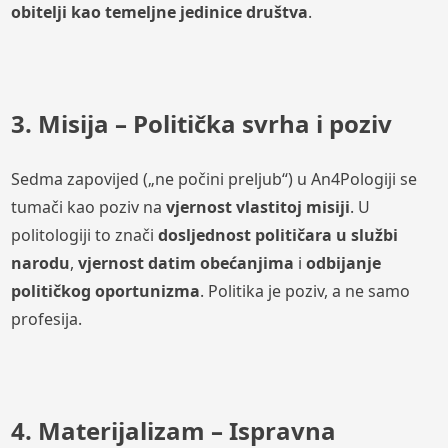
obitelji kao temeljne jedinice društva
.
3. Misija – Politička svrha i poziv
Sedma zapovijed („ne počini preljub“) u An4Pologiji se
tumači kao poziv na
vjernost vlastitoj misiji
. U
politologiji to znači
dosljednost političara u službi
narodu
,
vjernost datim obećanjima
i
odbijanje
političkog oportunizma
. Politika je poziv, a ne samo
profesija.
4. Materijalizam – Ispravna