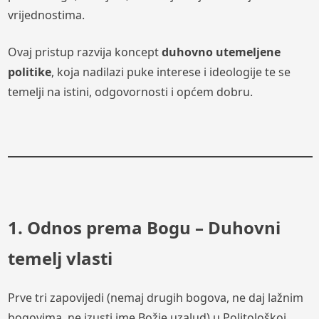
vrijednostima.
Ovaj pristup razvija koncept
duhovno utemeljene
politike
, koja nadilazi puke interese i ideologije te se
temelji na istini, odgovornosti i općem dobru.
1. Odnos prema Bogu – Duhovni
temelj vlasti
Prve tri zapovijedi (nemaj drugih bogova, ne daj lažnim
bogovima, ne izusti ime Božje uzalud) u Politološkoj