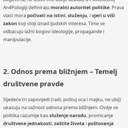
An4Pologiji definiraju
moralni autoritet politike
. Prava
vlast mora
počivati na istini
,
služenju
, i
vjeri u viši
zakon
koji stoji iznad ljudskih interesa. Time se
odbacuju lažni bogovi ideologije, propagande i
manipulacije.
2. Odnos prema bližnjem – Temelj
društvene pravde
Sljedeće tri zapovijedi (radi, poštuj oca i majku, ne ubij)
ukazuju na važnost odnosa prema bližnjem. Ovdje se
politika razumije kao
služenje narodu
, promicanje
društvene jednakosti
,
zaštite života
i
poštovanja