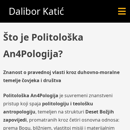
Dalibor Katić
Što je Politološka
An4Pologija?
Znanost o pravednoj vlasti kroz duhovno-moralne
temelje čovjeka i društva
Politološka An4Pologija
je suvremeni znanstveni
pristup koji spaja
politologiju i teološku
antropologiju
, temeljen na strukturi
Deset Božjih
zapovijedi
, promatranih kroz četiri osnovna odnosa:
prema Bogu, bližnjem, vlastitoj misiji i materijalnim