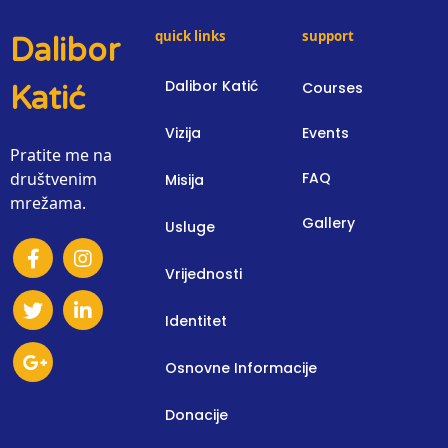
quick links
support
Dalibor
Dalibor Katić
Courses
Katić
Vizija
Events
Pratite me na
društvenim
FAQ
Misija
mrežama.
Gallery
Usluge
Vrijednosti
Identitet
Osnovne Informacije
Donacije