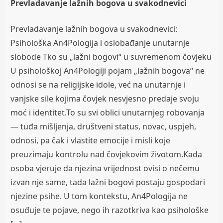
Prevladavanje lažnih bogova u svakodnevici
Prevladavanje lažnih bogova u svakodnevici:
Psihološka An4Pologija i oslobađanje unutarnje
slobode Tko su „lažni bogovi“ u suvremenom čovjeku
U psihološkoj An4Pologiji pojam „lažnih bogova“ ne
odnosi se na religijske idole, već na unutarnje i
vanjske sile kojima čovjek nesvjesno predaje svoju
moć i identitet.To su svi oblici unutarnjeg robovanja
— tuđa mišljenja, društveni status, novac, uspjeh,
odnosi, pa čak i vlastite emocije i misli koje
preuzimaju kontrolu nad čovjekovim životom.Kada
osoba vjeruje da njezina vrijednost ovisi o nečemu
izvan nje same, tada lažni bogovi postaju gospodari
njezine psihe. U tom kontekstu, An4Pologija ne
osuđuje te pojave, nego ih razotkriva kao psihološke