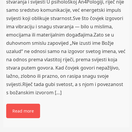
stvaranja i svijesti U psihološkoj An4Pologiji, riječ nije
samo sredstvo komunikacije, već energetski impuls
svijesti koji oblikuje stvarnost.Sve što čovjek izgovori
ima vibraciju i snagu stvaranja — bilo u mislima,
emocijama ili materijalnim događajima.Zato se u
duhovnom smislu zapovijed „Ne izusti ime Božje
uzalud“ ne odnosi samo na izgovor svetog imena, već
na odnos prema vlastitoj riječi, prema svijesti koja
stvara putem govora. Kad čovjek govori nepažljivo,
lažno, zlobno ili prazno, on rasipa snagu svoje
svijesti.Riječ tada gubi svetost, a s njom i povezanost
s božanskim izvorom […]
Read more