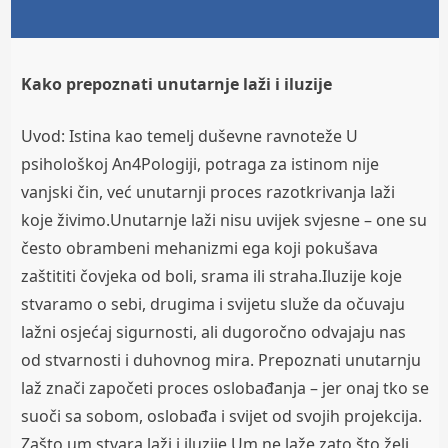
Kako prepoznati unutarnje laži i iluzije
Uvod: Istina kao temelj duševne ravnoteže U
psihološkoj An4Pologiji, potraga za istinom nije
vanjski čin, već unutarnji proces razotkrivanja laži
koje živimo.Unutarnje laži nisu uvijek svjesne – one su
često obrambeni mehanizmi ega koji pokušava
zaštititi čovjeka od boli, srama ili straha.Iluzije koje
stvaramo o sebi, drugima i svijetu služe da očuvaju
lažni osjećaj sigurnosti, ali dugoročno odvajaju nas
od stvarnosti i duhovnog mira. Prepoznati unutarnju
laž znači započeti proces oslobađanja – jer onaj tko se
suoči sa sobom, oslobađa i svijet od svojih projekcija.
Zašto um stvara laži i iluzije Um ne laže zato što želi