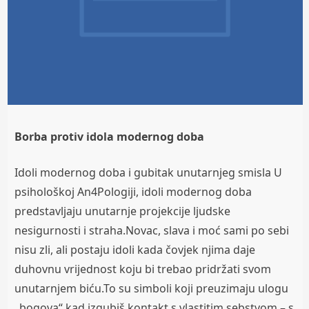
Borba protiv idola modernog doba
Idoli modernog doba i gubitak unutarnjeg smisla U
psihološkoj An4Pologiji, idoli modernog doba
predstavljaju unutarnje projekcije ljudske
nesigurnosti i straha.Novac, slava i moć sami po sebi
nisu zli, ali postaju idoli kada čovjek njima daje
duhovnu vrijednost koju bi trebao pridržati svom
unutarnjem biću.To su simboli koji preuzimaju ulogu
„bogova“ kad izgubiš kontakt s vlastitim sebstvom – s