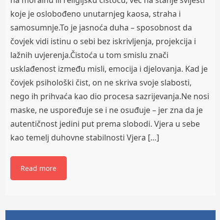
koje je oslobođeno unutarnjeg kaosa, straha i
samosumnje.To je jasnoća duha – sposobnost da
čovjek vidi istinu o sebi bez iskrivljenja, projekcija i
lažnih uvjerenja.Čistoća u tom smislu znači
usklađenost između misli, emocija i djelovanja. Kad je
čovjek psihološki čist, on ne skriva svoje slabosti,
nego ih prihvaća kao dio procesa sazrijevanja.Ne nosi
maske, ne uspoređuje se i ne osuđuje – jer zna da je
autentičnost jedini put prema slobodi. Vjera u sebe
kao temelj duhovne stabilnosti Vjera […]
Read more