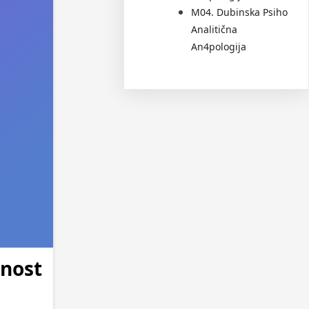
M04. Dubinska Psiho
Analitična
An4pologija
dnost