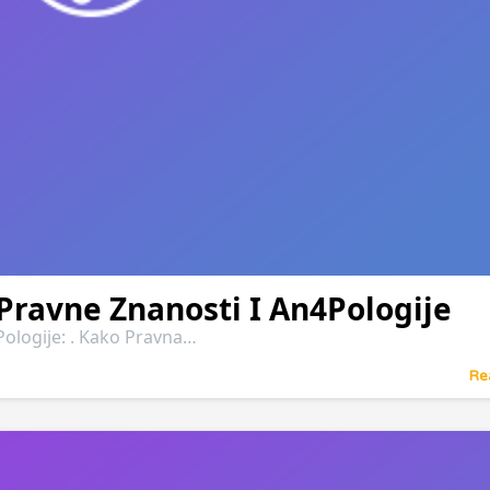
Pravne Znanosti I An4Pologije
Pologije: . Kako Pravna…
Re