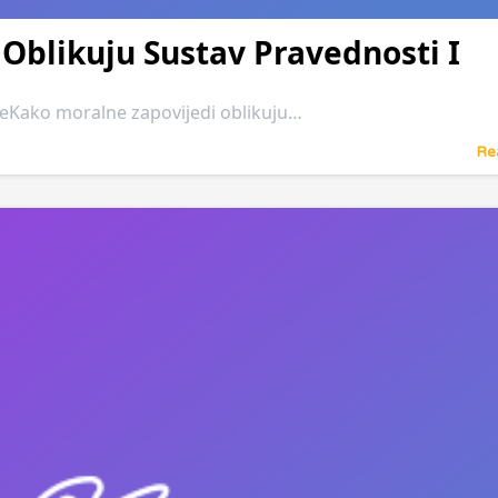
Oblikuju Sustav Pravednosti I
jeKako moralne zapovijedi oblikuju…
Re