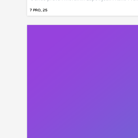
7
PRO, 25