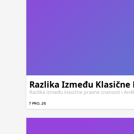
Razlika Između Klasične 
Razlika između klasične pravne znanosti i An4
7
PRO, 25