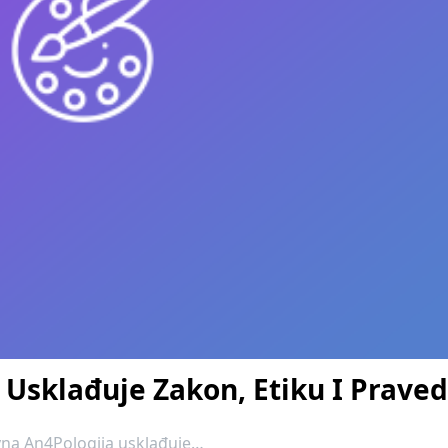
Usklađuje Zakon, Etiku I Prave
avna An4Pologija usklađuje…