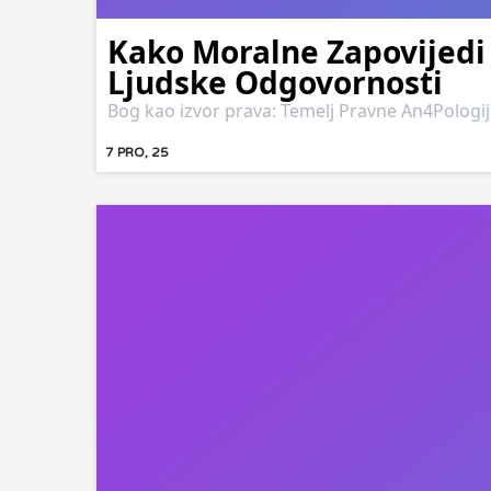
Kako Moralne Zapovijedi 
Ljudske Odgovornosti
Bog kao izvor prava: Temelj Pravne An4Pologi
7
PRO, 25