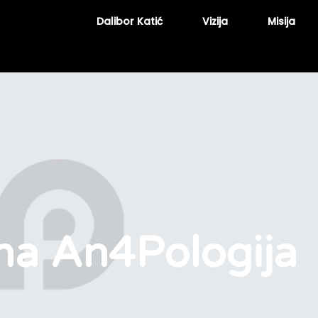
Dalibor Katić
Vizija
Misija
na An4Pologija