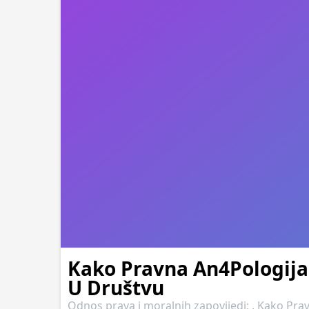
Kako Pravna An4Pologija 
U Društvu
Odnos prava i moralnih zapovijedi: . Kako Pr