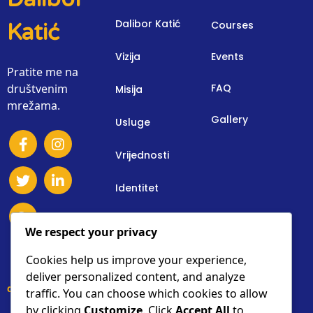
Dalibor Katić
Courses
Katić
Vizija
Events
Pratite me na
društvenim
FAQ
Misija
mrežama.
Gallery
Usluge
Vrijednosti
Identitet
Osnovne Informacije
We respect your privacy
Donacije
Cookies help us improve your experience,
deliver personalized content, and analyze
contact details
traffic. You can choose which cookies to allow
by clicking
Customize
. Click
Accept All
to