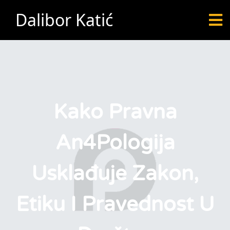
Dalibor Katić
Kako Pravna
An4Pologija
Usklađuje Zakon,
Etiku I Pravednost U