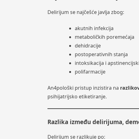
Delirijum se najčešće javlja zbog:
akutnih infekcija
metaboličkih poremećaja
dehidracije
postoperativnih stanja
intoksikacija i apstinencijs
polifarmacije
An4pološki pristup inzistira na
razliko
psihijatrijsko etiketiranje.
Razlika između delirijuma, deme
Delirijum se razlikuje po: