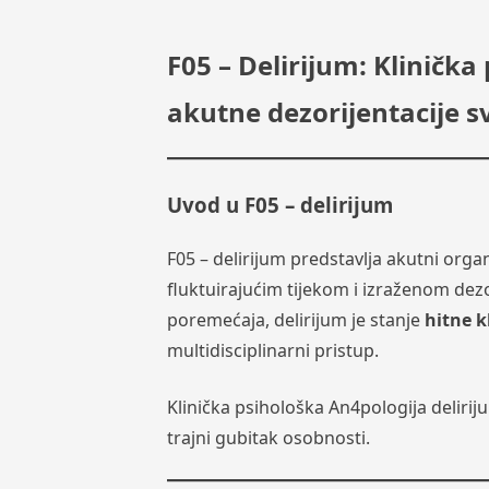
F05 – Delirijum: Klinička
akutne dezorijentacije sv
Uvod u F05 – delirijum
F05 – delirijum predstavlja akutni orga
fluktuirajućim tijekom i izraženom dezo
poremećaja, delirijum je stanje
hitne k
multidisciplinarni pristup.
Klinička psihološka An4pologija delir
trajni gubitak osobnosti.