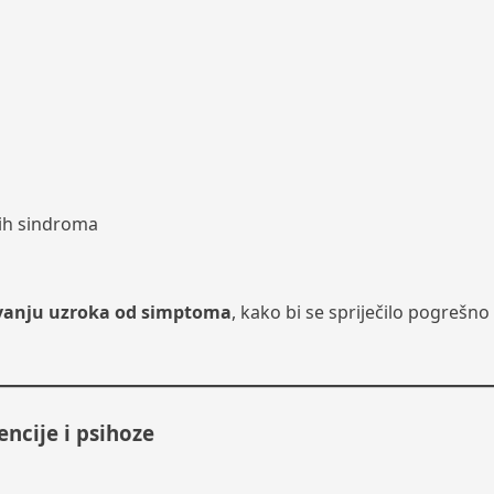
kih sindroma
vanju uzroka od simptoma
, kako bi se spriječilo pogrešno
ncije i psihoze