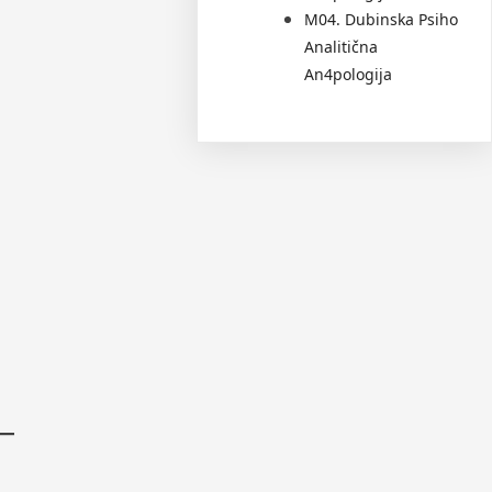
M04. Dubinska Psiho
Analitična
An4pologija