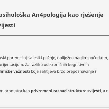
 psihološka An4pologija kao rješenje
ijesti
nski poremećaj svijesti i pažnje, obilježen naglim početkom,
rijentacijom. Za razliku od kroničnih kognitivnih
liničke važnosti
koje zahtijeva brzo prepoznavanje i
ijum promatra kao
privremeni raspad strukture svijesti
, a 