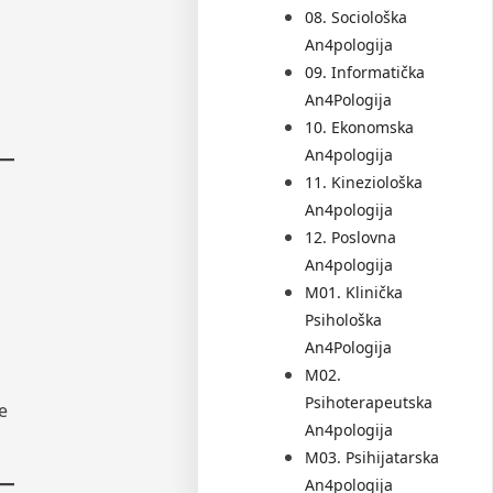
08. Sociološka
An4pologija
09. Informatička
An4Pologija
10. Ekonomska
An4pologija
11. Kineziološka
An4pologija
12. Poslovna
An4pologija
M01. Klinička
Psihološka
An4Pologija
M02.
Psihoterapeutska
ne
An4pologija
M03. Psihijatarska
An4pologija