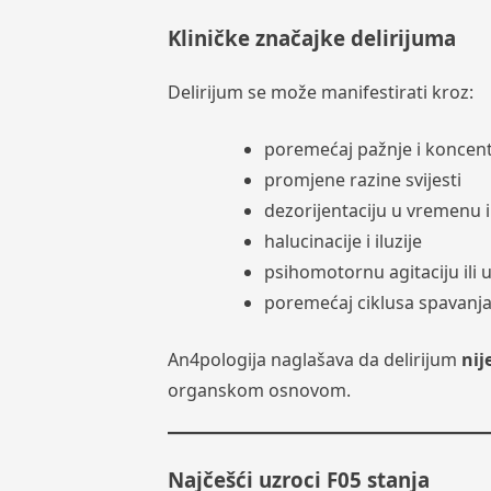
Kliničke značajke delirijuma
Delirijum se može manifestirati kroz:
poremećaj pažnje i koncent
promjene razine svijesti
dezorijentaciju u vremenu 
halucinacije i iluzije
psihomotornu agitaciju ili
poremećaj ciklusa spavanja
An4pologija naglašava da delirijum
nij
organskom osnovom.
Najčešći uzroci F05 stanja