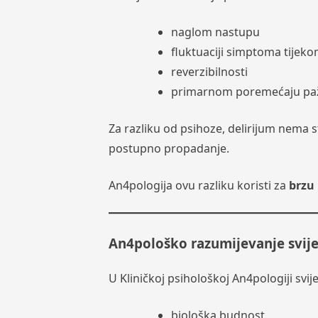
naglom nastupu
fluktuaciji simptoma tijek
reverzibilnosti
primarnom poremećaju pa
Za razliku od psihoze, delirijum nema 
postupno propadanje.
An4pologija ovu razliku koristi za
brzu 
An4pološko razumijevanje svije
U Kliničkoj psihološkoj An4pologiji svij
biološka budnost