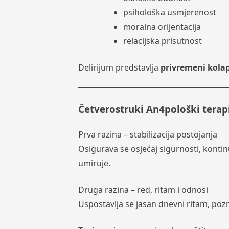
psihološka usmjerenost
moralna orijentacija
relacijska prisutnost
Delirijum predstavlja
privremeni kolap
Četverostruki An4pološki terapi
Prva razina – stabilizacija postojanja
Osigurava se osjećaj sigurnosti, kontin
umiruje.
Druga razina – red, ritam i odnosi
Uspostavlja se jasan dnevni ritam, pozna