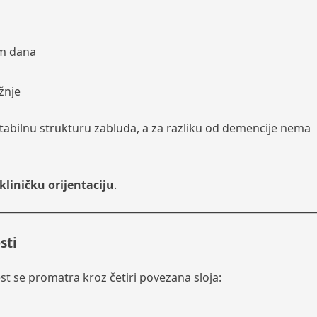
om dana
žnje
stabilnu strukturu zabluda, a za razliku od demencije nema
kliničku orijentaciju
.
sti
est se promatra kroz četiri povezana sloja: