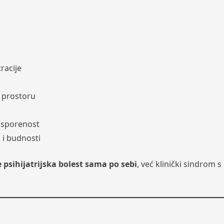
racije
i prostoru
 usporenost
 i budnosti
e psihijatrijska bolest sama po sebi
, već klinički sindrom s