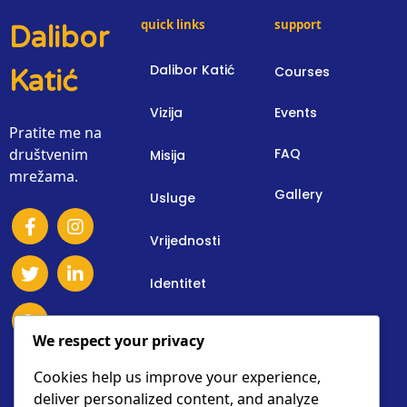
quick links
support
Dalibor
Dalibor Katić
Courses
Katić
Vizija
Events
Pratite me na
društvenim
FAQ
Misija
mrežama.
Gallery
Usluge
Vrijednosti
Identitet
Osnovne Informacije
We respect your privacy
Donacije
Cookies help us improve your experience,
deliver personalized content, and analyze