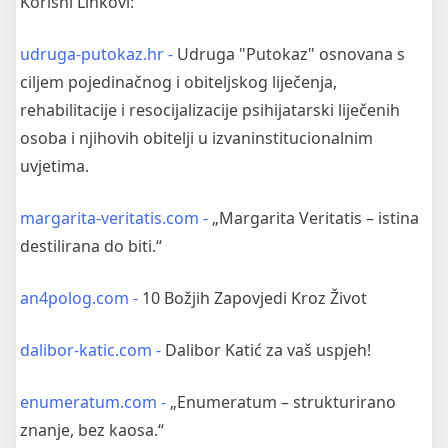
Korisni Linkovi:
udruga-putokaz.hr -
Udruga "Putokaz" osnovana s
ciljem pojedinačnog i obiteljskog liječenja,
rehabilitacije i resocijalizacije psihijatarski liječenih
osoba i njihovih obitelji u izvaninstitucionalnim
uvjetima.
margarita-veritatis.com -
„Margarita Veritatis – istina
destilirana do biti.“
an4polog.com -
10 Božjih Zapovjedi Kroz Život
dalibor-katic.com -
Dalibor Katić za vaš uspjeh!
enumeratum.com -
„Enumeratum – strukturirano
znanje, bez kaosa.“