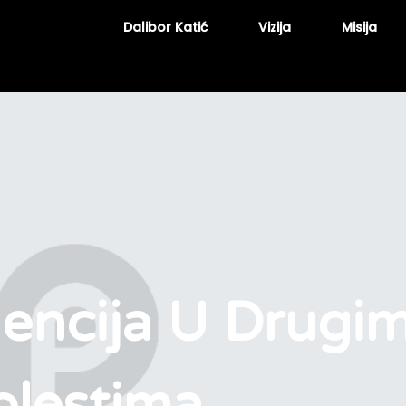
Dalibor Katić
Vizija
Misija
encija U Drugi
olestima