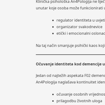
Klinička psihološka An4Pologija ne lije
unutar koje osoba može funkcionirati un
regulator identiteta u uvj
organizator svakodnevice
etički i emocionalni oslona
Na taj način smanjuje psihički kaos koji
Očuvanje identiteta kod demencije 
Jedan od najtežih aspekata F02 demenci
An4Pologija naglašava kontinuitet ident
očuvanje osobnih vrijednos
prilagodbu životnih uloga