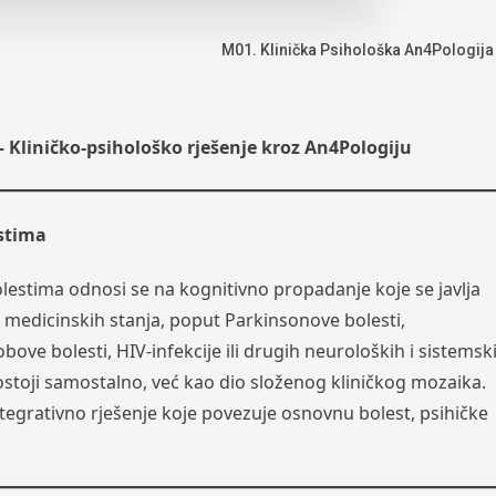
M01. Klinička Psihološka An4Pologija
 Kliničko-psihološko rješenje kroz An4Pologiju
stima
estima odnosi se na kognitivno propadanje koje se javlja
h medicinskih stanja, poput Parkinsonove bolesti,
bove bolesti, HIV-infekcije ili drugih neuroloških i sistemsk
stoji samostalno, već kao dio složenog kliničkog mozaika.
ntegrativno rješenje koje povezuje osnovnu bolest, psihičke