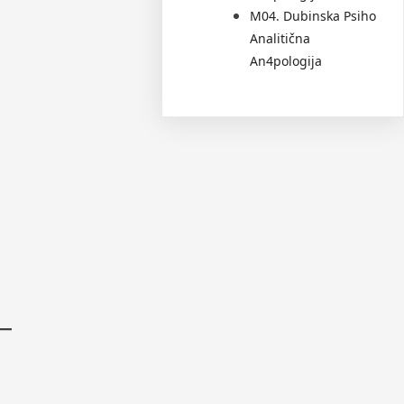
M04. Dubinska Psiho
Analitična
An4pologija