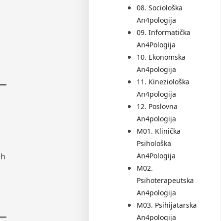
08. Sociološka
An4pologija
09. Informatička
An4Pologija
10. Ekonomska
An4pologija
11. Kineziološka
An4pologija
12. Poslovna
An4pologija
M01. Klinička
Psihološka
An4Pologija
ih
M02.
Psihoterapeutska
An4pologija
M03. Psihijatarska
An4pologija