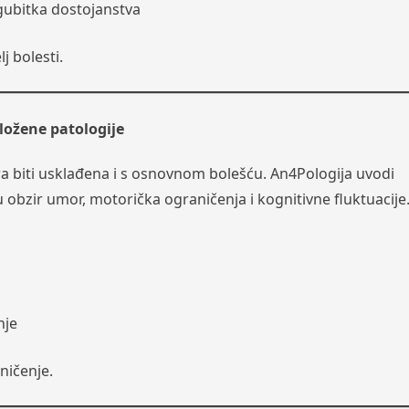
gubitka dostojanstva
j bolesti.
ložene patologije
 biti usklađena i s osnovnom bolešću. An4Pologija uvodi
 u obzir umor, motorička ograničenja i kognitivne fluktuacije
nje
aničenje.