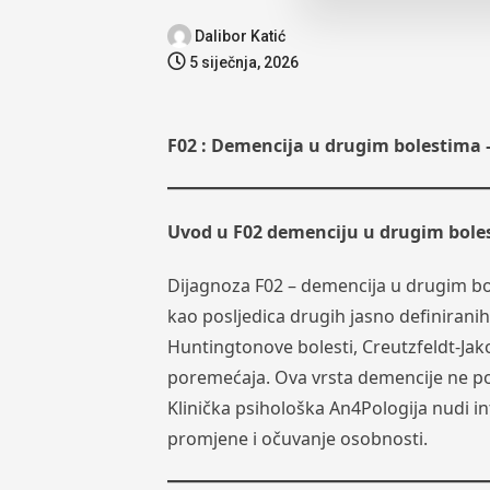
Dalibor Katić
5 siječnja, 2026
F02 : Demencija u drugim bolestima –
Uvod u F02 demenciju u drugim bole
Dijagnoza F02 – demencija u drugim bol
kao posljedica drugih jasno definirani
Huntingtonove bolesti, Creutzfeldt-Jako
poremećaja. Ova vrsta demencije ne po
Klinička psihološka An4Pologija nudi i
promjene i očuvanje osobnosti.