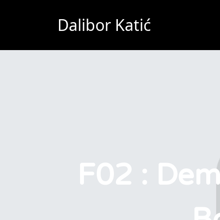
Dalibor Katić
F02 : Dem
B