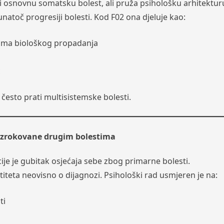
či osnovnu somatsku bolest, ali pruža psihološku arhitektur
atoč progresiji bolesti. Kod F02 ona djeluje kao:
etima biološkog propadanja
c
 često prati multisistemske bolesti.
uzrokovane drugim bolestima
je je gubitak osjećaja sebe zbog primarne bolesti.
iteta neovisno o dijagnozi. Psihološki rad usmjeren je na:
ti