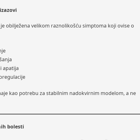
 izazovi
 je obilježena velikom raznolikošću simptoma koji ovise o
nje
šanja
i apatija
regulacije
aje kao potrebu za stabilnim nadokvirnim modelom, a ne
ih bolesti