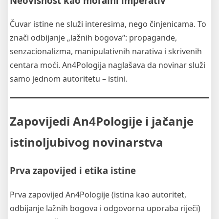
Neovisnost kao moralni imperativ
Čuvar istine ne služi interesima, nego činjenicama. To
znači odbijanje „lažnih bogova“: propagande,
senzacionalizma, manipulativnih narativa i skrivenih
centara moći. An4Pologija naglašava da novinar služi
samo jednom autoritetu – istini.
Zapovijedi An4Pologije i jačanje
istinoljubivog novinarstva
Prva zapovijed i etika istine
Prva zapovijed An4Pologije (istina kao autoritet,
odbijanje lažnih bogova i odgovorna uporaba riječi)