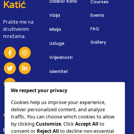
Dalibor Katić
Courses
Katić
Vizija
Events
Pratite me na
društvenim
FAQ
Misija
mrežama.
Gallery
Usluge
Vrijednosti
Identitet
Osnovne Informacije
We respect your privacy
Donacije
Cookies help us improve your experience,
deliver personalized content, and analyze
contact details
traffic. You can choose which cookies to allow
by clicking
Customize
. Click
Accept All
to
Bilogorska 17d, Dumovec, Zagreb, Croatia
consent or
Reject All
to decline non-essential