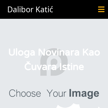
Dalibor Katić
Uloga Novinara Kao
Čuvara Istine