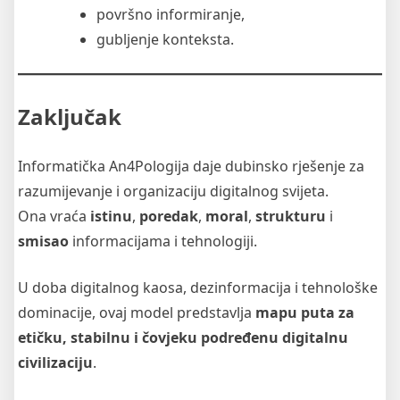
površno informiranje,
gubljenje konteksta.
Zaključak
Informatička An4Pologija daje dubinsko rješenje za
razumijevanje i organizaciju digitalnog svijeta.
Ona vraća
istinu
,
poredak
,
moral
,
strukturu
i
smisao
informacijama i tehnologiji.
U doba digitalnog kaosa, dezinformacija i tehnološke
dominacije, ovaj model predstavlja
mapu puta za
etičku, stabilnu i čovjeku podređenu digitalnu
civilizaciju
.