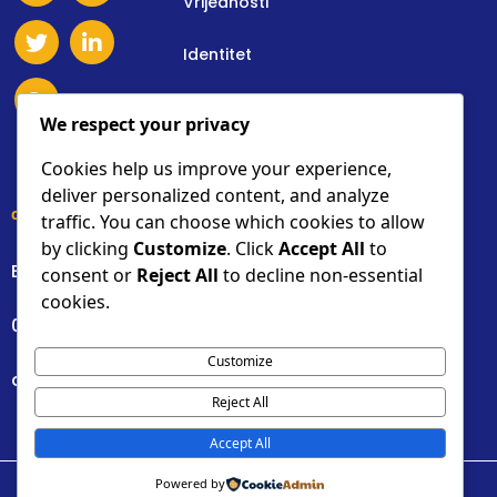
Vrijednosti
Identitet
Osnovne Informacije
We respect your privacy
Donacije
Cookies help us improve your experience,
deliver personalized content, and analyze
contact details
traffic. You can choose which cookies to allow
by clicking
Customize
. Click
Accept All
to
Bilogorska 17d, Dumovec, Zagreb, Croatia
consent or
Reject All
to decline non-essential
cookies.
0955049564
Customize
dalibor.katic@gmail.com
Reject All
Accept All
Powered by
© 2025 Dalibor Katić - An4polog