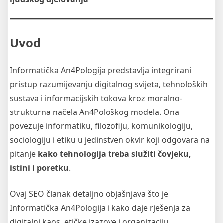
Uvod
Informatička An4Pologija predstavlja integrirani
pristup razumijevanju digitalnog svijeta, tehnoloških
sustava i informacijskih tokova kroz moralno-
strukturna načela An4Pološkog modela. Ona
povezuje informatiku, filozofiju, komunikologiju,
sociologiju i etiku u jedinstven okvir koji odgovara na
pitanje
kako tehnologija treba služiti čovjeku,
istini i poretku
.
Ovaj SEO članak detaljno objašnjava što je
Informatička An4Pologija i kako daje rješenja za
digitalni kaos, etičke izazove i organizaciju