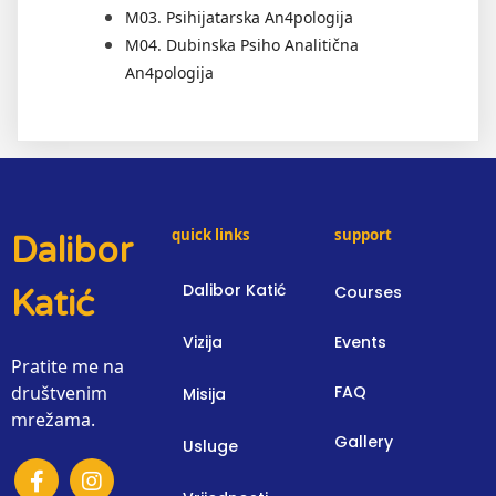
M03. Psihijatarska An4pologija
M04. Dubinska Psiho Analitična
An4pologija
quick links
support
Dalibor
Dalibor Katić
Courses
Katić
Vizija
Events
Pratite me na
društvenim
FAQ
Misija
mrežama.
Gallery
Usluge