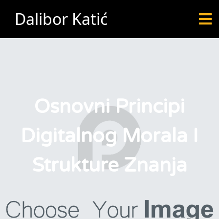
Dalibor Katić
Osnovni Principi
Digitalnog Morala I
Strukture Znanja