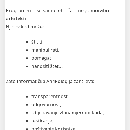
Programeri nisu samo tehničari, nego
moralni
arhitekti
.
Njihov kod može:
štititi,
manipulirati,
pomagati,
nanositi štetu.
Zato Informatička An4Pologija zahtijeva:
transparentnost,
odgovornost,
izbjegavanje zlonamjernog koda,
testiranje,
poštivanje korisnika.