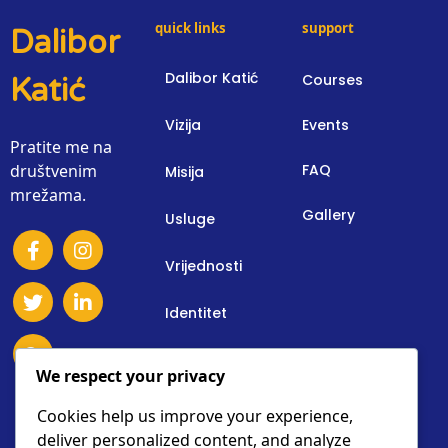
quick links
support
Dalibor
Dalibor Katić
Courses
Katić
Vizija
Events
Pratite me na
društvenim
FAQ
Misija
mrežama.
Gallery
Usluge
Vrijednosti
Identitet
Osnovne Informacije
We respect your privacy
Donacije
Cookies help us improve your experience,
deliver personalized content, and analyze