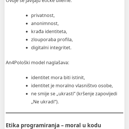
Ovdje se javljaju etičke dileme:
privatnost,
anonimnost,
krađa identiteta,
zlouporaba profila,
digitalni integritet.
An4Pološki model naglašava:
identitet mora biti istinit,
identitet je moralno vlasništvo osobe,
ne smije se „ukrasti“ (kršenje zapovijedi
„Ne ukradi“).
Etika programiranja – moral u kodu