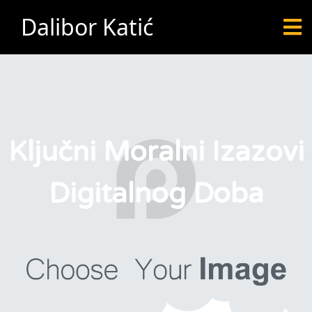
Dalibor Katić
Ključni Moralni Izazovi
Digitalnog Doba