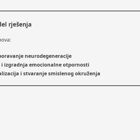
el rješenja
pova:
usporavanje neurodegeneracije
 i izgradnja emocionalne otpornosti
izacija i stvaranje smislenog okruženja