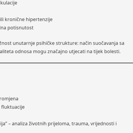
rkulacije
li kronične hipertenzije
lna potisnutost
žnost unutarnje psihičke strukture: način suočavanja sa
aliteta odnosa mogu značajno utjecati na tijek bolesti.
 promjena
fluktuacije
a” – analiza životnih prijeloma, trauma, vrijednosti i