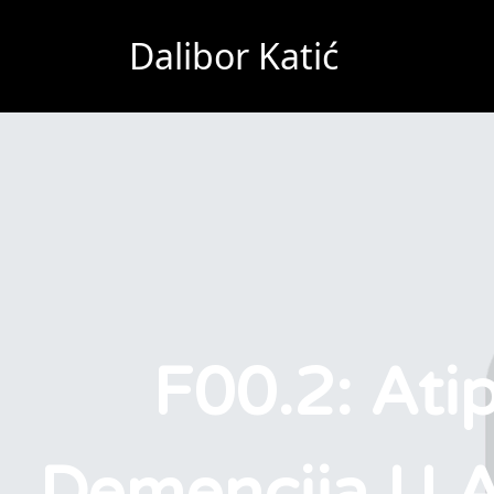
Dalibor Katić
F00.2: Atip
Demencija U A