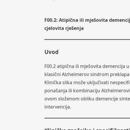
F00.2: Atipična ili mješovita demenci
cjelovita rješenja
Uvod
F00.2 atipična ili mješovita demencija 
klasični Alzheimerov sindrom preklap
Klinička slika može uključivati nespeci
ponašanja ili kombinaciju Alzheimerovih
ovom složenom obliku demencije sintez
intervencija.