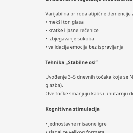
Varijabilna priroda atipične demencije 
• mekši ton glasa
• kratke i jasne rečenice
• izbjegavanje sukoba
• validacija emocija bez ispravljanja
Tehnika „Stabilne osi”
Uvođenje 3–5 dnevnih točaka koje se NIK
glazba).
Ove točke smanjuju kaos i unutarnju de
Kognitivna stimulacija
• jednostavne misaone igre
• slagalice velikog formata