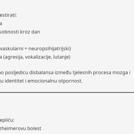
i
stirati:
a
osobnosti kroz dan
askularni + neuropsihijatrijski)
agresija, vokalizacije, lutanje)
 posljedicu disbalansa između tjelesnih procesa mozga i
ju identitet i emocionalnu otpornost.
epliću:
lzheimerovu bolest