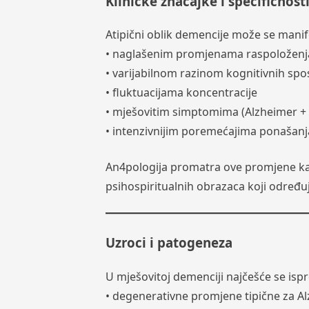
Kliničke značajke i specifičnost
Atipični oblik demencije može se manife
• naglašenim promjenama raspoloženj
• varijabilnom razinom kognitivnih sp
• fluktuacijama koncentracije
• mješovitim simptomima (Alzheimer + v
• intenzivnijim poremećajima ponašanja (
An4pologija promatra ove promjene kao
psihospiritualnih obrazaca koji određu
Uzroci i patogeneza
U mješovitoj demenciji najčešće se ispr
• degenerativne promjene tipične za A