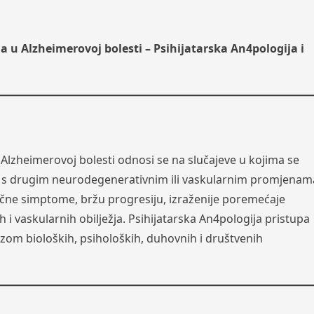
ja u Alzheimerovoj bolesti – Psihijatarska An4pologija i
u Alzheimerovoj bolesti odnosi se na slučajeve u kojima se
a s drugim neurodegenerativnim ili vaskularnim promjenam
fične simptome, bržu progresiju, izraženije poremećaje
 i vaskularnih obilježja. Psihijatarska An4pologija pristupa
om bioloških, psiholoških, duhovnih i društvenih