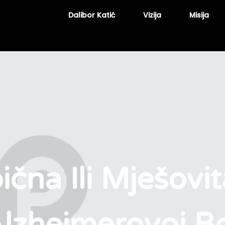
Dalibor Katić
Vizija
Misija
ična Ili Mješovi
lzheimerovoj Bo