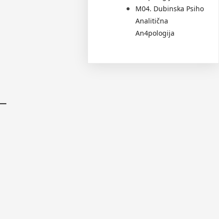
M04. Dubinska Psiho
Analitična
An4pologija