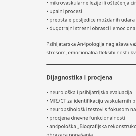
• mikrovaskularne lezije ili oštećenja ci
• upalni procesi
• preostale posljedice moždanih udara i
• dugotrajni stresni obrasci i emociona
Psihijatarska An4pologija naglašava va
stresom, emocionalna fleksibilnost i kv
Dijagnostika i procjena
• neurološka i psihijatrijska evaluacija
• MRI/CT za identifikaciju vaskularnih
• neuropsihološki testovi s fokusom na 
• procjena dnevne funkcionalnosti
• an4pološka „Biografijska rekonstrukcij
obrazaca ponašanja