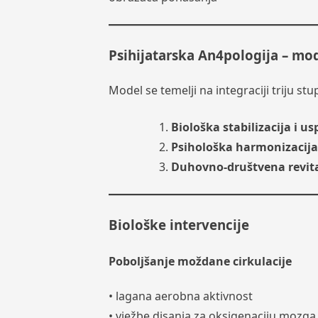
Psihijatarska An4pologija – mod
Model se temelji na integraciji triju stu
Biološka stabilizacija i 
Psihološka harmonizacija
Duhovno-društvena revital
Biološke intervencije
Poboljšanje moždane cirkulacije
• lagana aerobna aktivnost
• vježbe disanja za oksigenaciju mozga