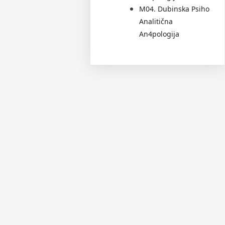
M04. Dubinska Psiho
Analitična
An4pologija