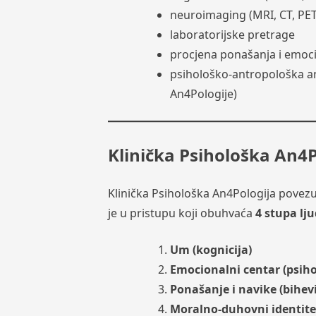
neuroimaging (MRI, CT, PET
laboratorijske pretrage
procjena ponašanja i emoc
psihološko-antropološka ana
An4Pologije)
Klinička Psihološka An4P
Klinička Psihološka An4Pologija povez
je u pristupu koji obuhvaća
4 stupa lj
Um (kognicija)
Emocionalni centar (psih
Ponašanje i navike (bihev
Moralno-duhovni identite