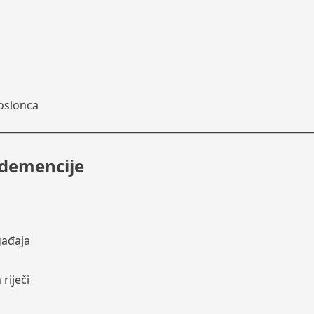
oslonca
demencije
gađaja
riječi