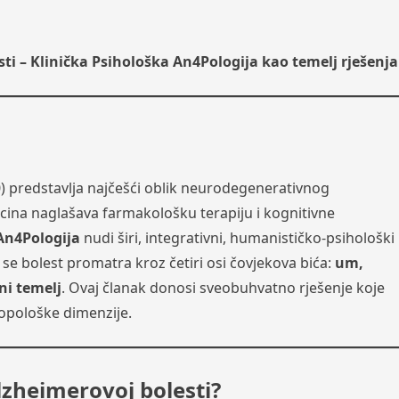
ti – Klinička Psihološka An4Pologija kao temelj rješenja
) predstavlja najčešći oblik neurodegenerativnog
cina naglašava farmakološku terapiju i kognitivne
An4Pologija
nudi širi, integrativni, humanističko-psihološki 
se bolest promatra kroz četiri osi čovjekova bića:
um,
ni temelj
. Ovaj članak donosi sveobuhvatno rješenje koje
ropološke dimenzije.
lzheimerovoj bolesti?