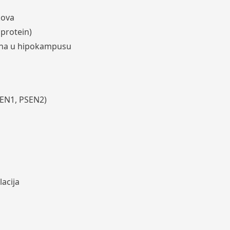
kova
 protein)
ona u hipokampusu
SEN1, PSEN2)
acija