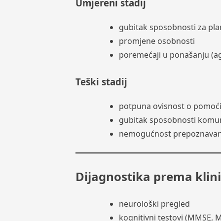
Umjereni stadij
gubitak sposobnosti za pla
promjene osobnosti
poremećaji u ponašanju (agi
Teški stadij
potpuna ovisnost o pomoć
gubitak sposobnosti komun
nemogućnost prepoznavanj
Dijagnostika prema klini
neurološki pregled
kognitivni testovi (MMSE, 