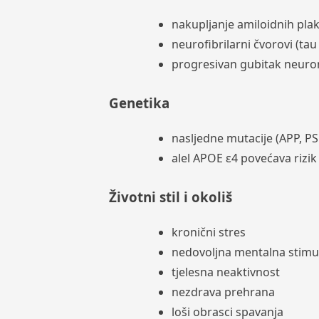
nakupljanje amiloidnih pla
neurofibrilarni čvorovi (tau
progresivan gubitak neur
Genetika
nasljedne mutacije (APP, P
alel APOE ε4 povećava rizik
Životni stil i okoliš
kronični stres
nedovoljna mentalna stimul
tjelesna neaktivnost
nezdrava prehrana
loši obrasci spavanja