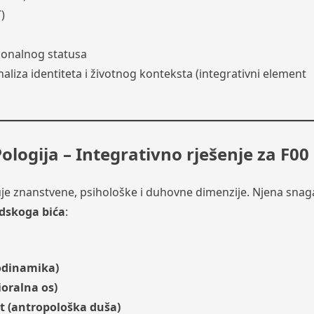
)
ionalnog statusa
liza identiteta i životnog konteksta (integrativni element
ologija – Integrativno rješenje za F00
uje znanstvene, psihološke i duhovne dimenzije. Njena snag
udskoga bića
:
odinamika)
ioralna os)
t (antropološka duša)