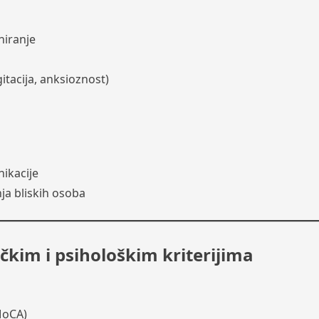
niranje
tacija, anksioznost)
i
ikacije
a bliskih osoba
čkim i psihološkim kriterijima
MoCA)