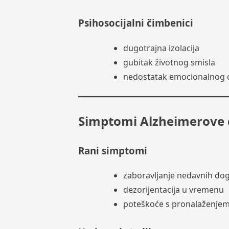
Psihosocijalni čimbenici
dugotrajna izolacija
gubitak životnog smisla
nedostatak emocionalnog 
Simptomi Alzheimerove 
Rani simptomi
zaboravljanje nedavnih do
dezorijentacija u vremenu
poteškoće s pronalaženjem 