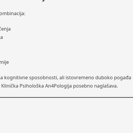
ombinacija:
ćenja
ja
mije
ima kognitivne sposobnosti, ali istovremeno duboko pogađa
što Klinička Psihološka An4Pologija posebno naglašava.