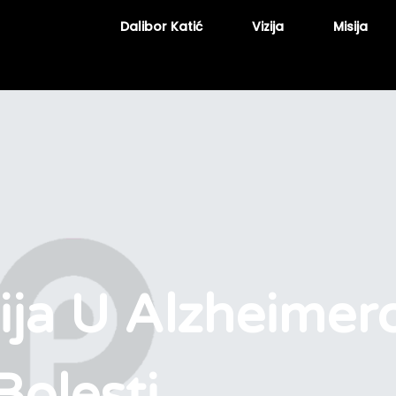
Dalibor Katić
Vizija
Misija
ja U Alzheimer
Bolesti