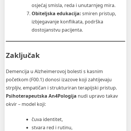
osjećaj smisla, reda i unutarnjeg mira.
Obiteljska edukacija:
smiren pristup,
izbjegavanje konflikata, podrška
dostojanstvu pacijenta.
Zaključak
Demencija u Alzheimerovoj bolesti s kasnim
početkom (F00.1) donosi izazove koji zahtijevaju
strpljiv, empatičan i strukturiran terapijski pristup.
Psihoterapeutska An4Pologija
nudi upravo takav
okvir – model koji:
čuva identitet,
stvara red i rutinu,