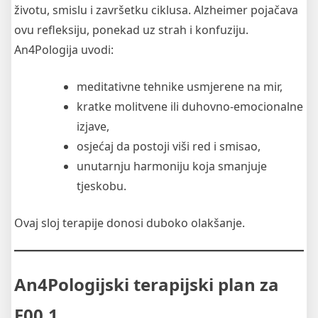
životu, smislu i završetku ciklusa. Alzheimer pojačava
ovu refleksiju, ponekad uz strah i konfuziju.
An4Pologija uvodi:
meditativne tehnike usmjerene na mir,
kratke molitvene ili duhovno-emocionalne
izjave,
osjećaj da postoji viši red i smisao,
unutarnju harmoniju koja smanjuje
tjeskobu.
Ovaj sloj terapije donosi duboko olakšanje.
An4Pologijski terapijski plan za
F00.1