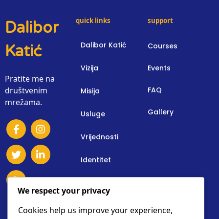
quick links
support
Dalibor
Dalibor Katić
Courses
Katić
Vizija
Events
Pratite me na
društvenim
FAQ
Misija
mrežama.
Gallery
Usluge
Vrijednosti
Identitet
Osnovne Informacije
We respect your privacy
Donacije
Cookies help us improve your experience,