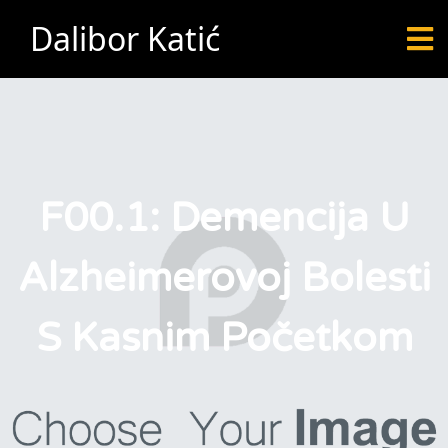
Dalibor Katić
F00.1: Demencija U
Alzheimerovoj Bolesti
S Kasnim Početkom