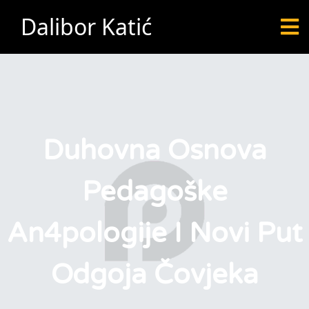
Dalibor Katić
Duhovna Osnova
Pedagoške
An4pologije I Novi Put
Odgoja Čovjeka