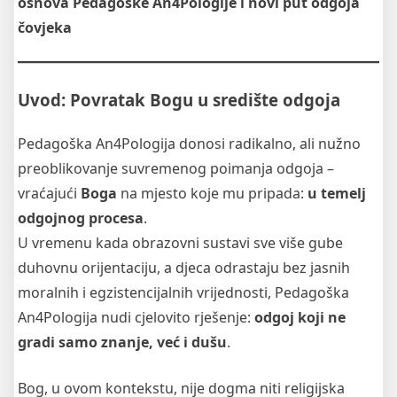
osnova Pedagoške An4Pologije i novi put odgoja
čovjeka
Uvod: Povratak Bogu u središte odgoja
Pedagoška An4Pologija donosi radikalno, ali nužno
preoblikovanje suvremenog poimanja odgoja –
vraćajući
Boga
na mjesto koje mu pripada:
u temelj
odgojnog procesa
.
U vremenu kada obrazovni sustavi sve više gube
duhovnu orijentaciju, a djeca odrastaju bez jasnih
moralnih i egzistencijalnih vrijednosti, Pedagoška
An4Pologija nudi cjelovito rješenje:
odgoj koji ne
gradi samo znanje, već i dušu
.
Bog, u ovom kontekstu, nije dogma niti religijska