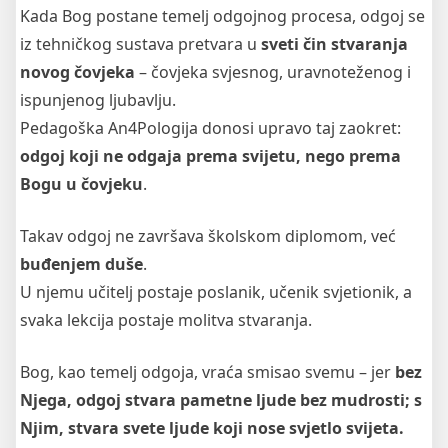
Kada Bog postane temelj odgojnog procesa, odgoj se
iz tehničkog sustava pretvara u
sveti čin stvaranja
novog čovjeka
– čovjeka svjesnog, uravnoteženog i
ispunjenog ljubavlju.
Pedagoška An4Pologija donosi upravo taj zaokret:
odgoj koji ne odgaja prema svijetu, nego prema
Bogu u čovjeku
.
Takav odgoj ne završava školskom diplomom, već
buđenjem duše
.
U njemu učitelj postaje poslanik, učenik svjetionik, a
svaka lekcija postaje molitva stvaranja.
Bog, kao temelj odgoja, vraća smisao svemu – jer
bez
Njega, odgoj stvara pametne ljude bez mudrosti; s
Njim, stvara svete ljude koji nose svjetlo svijeta.