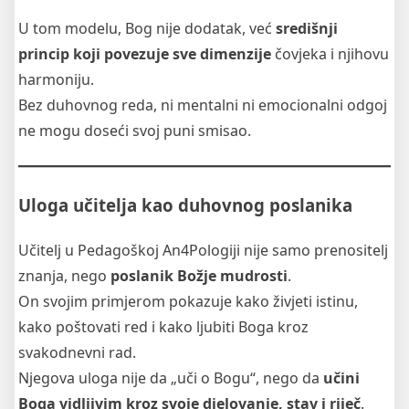
U tom modelu, Bog nije dodatak, već
središnji
princip koji povezuje sve dimenzije
čovjeka i njihovu
harmoniju.
Bez duhovnog reda, ni mentalni ni emocionalni odgoj
ne mogu doseći svoj puni smisao.
Uloga učitelja kao duhovnog poslanika
Učitelj u Pedagoškoj An4Pologiji nije samo prenositelj
znanja, nego
poslanik Božje mudrosti
.
On svojim primjerom pokazuje kako živjeti istinu,
kako poštovati red i kako ljubiti Boga kroz
svakodnevni rad.
Njegova uloga nije da „uči o Bogu“, nego da
učini
Boga vidljivim kroz svoje djelovanje, stav i riječ
.