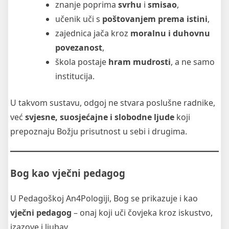
znanje poprima
svrhu
i
smisao
,
učenik uči s
poštovanjem prema istini
,
zajednica jača kroz
moralnu i duhovnu
povezanost
,
škola postaje
hram mudrosti
, a ne samo
institucija.
U takvom sustavu, odgoj ne stvara poslušne radnike,
već
svjesne, suosjećajne i slobodne ljude
koji
prepoznaju Božju prisutnost u sebi i drugima.
Bog kao vječni pedagog
U Pedagoškoj An4Pologiji, Bog se prikazuje i kao
vječni pedagog
– onaj koji uči čovjeka kroz iskustvo,
izazove i ljubav.