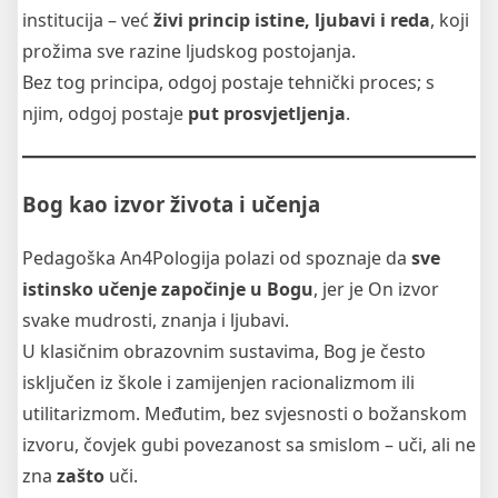
institucija – već
živi princip istine, ljubavi i reda
, koji
prožima sve razine ljudskog postojanja.
Bez tog principa, odgoj postaje tehnički proces; s
njim, odgoj postaje
put prosvjetljenja
.
Bog kao izvor života i učenja
Pedagoška An4Pologija polazi od spoznaje da
sve
istinsko učenje započinje u Bogu
, jer je On izvor
svake mudrosti, znanja i ljubavi.
U klasičnim obrazovnim sustavima, Bog je često
isključen iz škole i zamijenjen racionalizmom ili
utilitarizmom. Međutim, bez svjesnosti o božanskom
izvoru, čovjek gubi povezanost sa smislom – uči, ali ne
zna
zašto
uči.