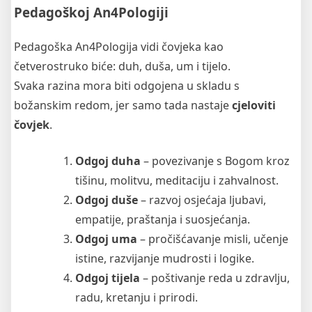
Pedagoškoj An4Pologiji
Pedagoška An4Pologija vidi čovjeka kao
četverostruko biće: duh, duša, um i tijelo.
Svaka razina mora biti odgojena u skladu s
božanskim redom, jer samo tada nastaje
cjeloviti
čovjek
.
Odgoj duha
– povezivanje s Bogom kroz
tišinu, molitvu, meditaciju i zahvalnost.
Odgoj duše
– razvoj osjećaja ljubavi,
empatije, praštanja i suosjećanja.
Odgoj uma
– pročišćavanje misli, učenje
istine, razvijanje mudrosti i logike.
Odgoj tijela
– poštivanje reda u zdravlju,
radu, kretanju i prirodi.