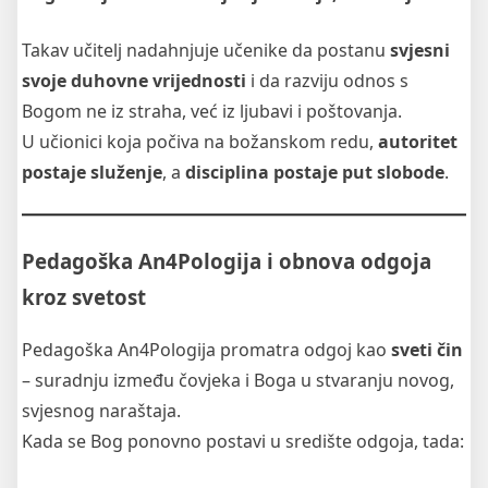
Takav učitelj nadahnjuje učenike da postanu
svjesni
svoje duhovne vrijednosti
i da razviju odnos s
Bogom ne iz straha, već iz ljubavi i poštovanja.
U učionici koja počiva na božanskom redu,
autoritet
postaje služenje
, a
disciplina postaje put slobode
.
Pedagoška An4Pologija i obnova odgoja
kroz svetost
Pedagoška An4Pologija promatra odgoj kao
sveti čin
– suradnju između čovjeka i Boga u stvaranju novog,
svjesnog naraštaja.
Kada se Bog ponovno postavi u središte odgoja, tada: