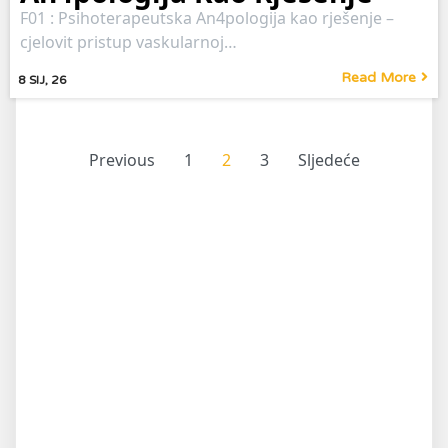
F01 : Psihoterapeutska An4pologija kao rješenje –
cjelovit pristup vaskularnoj…
Read More
8
SIJ, 26
Previous
1
2
3
Sljedeće