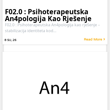
F02.0 : Psihoterapeutska
An4pologija Kao Rješenje
F02.0 : Psihoterapeutska An4pologija kao rješenje –
stabilizacija identiteta kod…
Read More
8
SIJ, 26