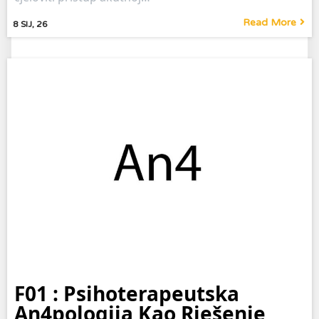
Read More
8
SIJ, 26
F01 : Psihoterapeutska
An4pologija Kao Rješenje