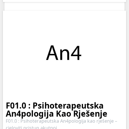
F01.0 : Psihoterapeutska
An4pologija Kao Rješenje
F01.0 : Psihoterapeutska An4pologija kao rješenje –
cjeloviti pristup akutnoj…