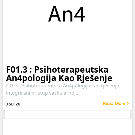
F01.3 : Psihoterapeutska
An4pologija Kao Rješenje
F01.3 : Psihoterapeutska An4pologija kao rješenje –
integrirani pristup vaskularnoj…
Read More
8
SIJ, 26