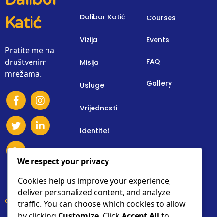
Dalibor Katić
Courses
Katić
Vizija
Events
Pratite me na
društvenim
FAQ
Misija
mrežama.
Gallery
Usluge
Vrijednosti
Identitet
Osnovne Informacije
We respect your privacy
Donacije
Cookies help us improve your experience,
deliver personalized content, and analyze
contact details
traffic. You can choose which cookies to allow
by clicking
Customize
. Click
Accept All
to