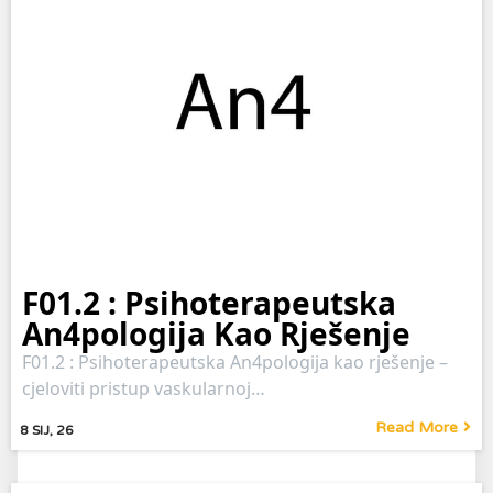
F01.2 : Psihoterapeutska
An4pologija Kao Rješenje
F01.2 : Psihoterapeutska An4pologija kao rješenje –
cjeloviti pristup vaskularnoj…
Read More
8
SIJ, 26