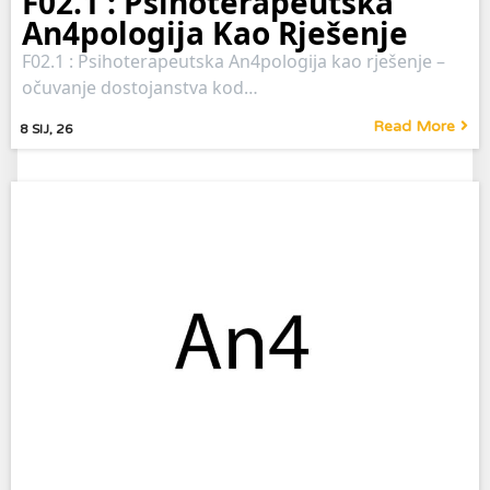
F02.1 : Psihoterapeutska
An4pologija Kao Rješenje
F02.1 : Psihoterapeutska An4pologija kao rješenje –
očuvanje dostojanstva kod…
Read More
8
SIJ, 26