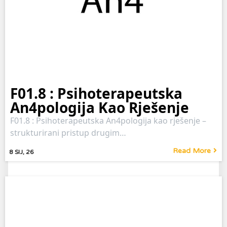
F01.8 : Psihoterapeutska
An4pologija Kao Rješenje
F01.8 : Psihoterapeutska An4pologija kao rješenje –
strukturirani pristup drugim…
Read More
8
SIJ, 26