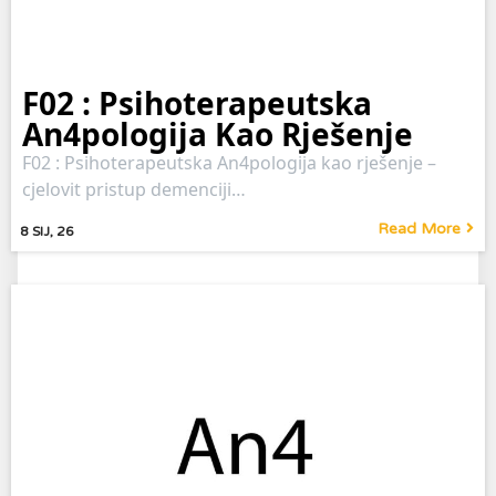
F02 : Psihoterapeutska
An4pologija Kao Rješenje
F02 : Psihoterapeutska An4pologija kao rješenje –
cjelovit pristup demenciji…
Read More
8
SIJ, 26