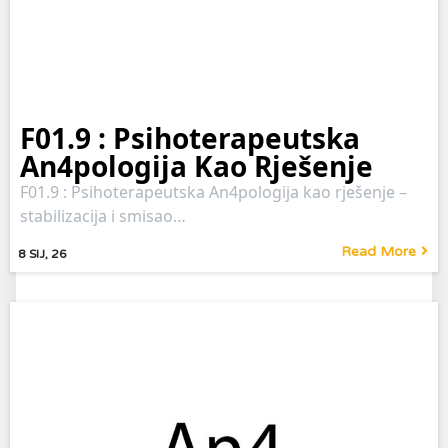
F01.9 : Psihoterapeutska
An4pologija Kao Rješenje
F01.9 : Psihoterapeutska An4pologija kao rješenje –
stabilizacija i smisao…
Read More
8
SIJ, 26