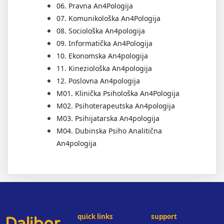
06. Pravna An4Pologija
07. Komunikološka An4Pologija
08. Sociološka An4pologija
09. Informatička An4Pologija
10. Ekonomska An4pologija
11. Kineziološka An4pologija
12. Poslovna An4pologija
M01. Klinička Psihološka An4Pologija
M02. Psihoterapeutska An4pologija
M03. Psihijatarska An4pologija
M04. Dubinska Psiho Analitična
An4pologija
quick links
support
Dalibor