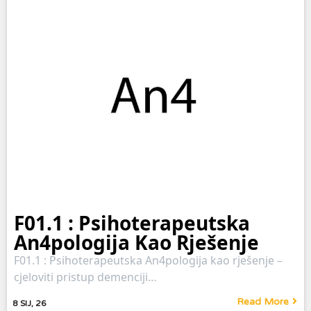
F01.1 : Psihoterapeutska
An4pologija Kao Rješenje
F01.1 : Psihoterapeutska An4pologija kao rješenje –
cjeloviti pristup demenciji…
Read More
8
SIJ, 26